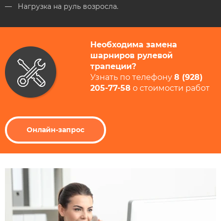
Нагрузка на руль возросла.
Необходима замена
шарниров рулевой
трапеции?
Узнать по телефону
8 (928)
205-77-58
​ о стоимости работ​
Онлайн-запрос