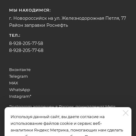
МЫ НАХОДИМСЯ:
г. Новороссийск на ул. Железнодорожная Петля, 77
Район заправки Роснефть
ТЕЛ.:
8-928-205-77-58
8-928-205-77-68
Вконтакте
Telegram
MAX
WhatsApp
Instagram
*
*Instagram запрещен в России, принадлежат Meta
Используя данный сайт, вы даете согласие на
использование файлов cookie и сервис веб-
Задать вопрос об услугах
аналитики Яндекс Метрика, помогающих нам сделать