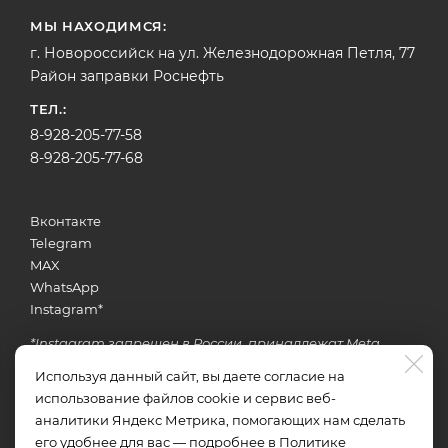
МЫ НАХОДИМСЯ:
г. Новороссийск на ул. Железнодорожная Петля, 77
Район заправки Роснефть
ТЕЛ.:
8-928-205-77-58
8-928-205-77-68
Вконтакте
Telegram
MAX
WhatsApp
Instagram
*
*Instagram запрещен в России, принадлежат Meta
Используя данный сайт, вы даете согласие на
использование файлов cookie и сервис веб-
Задать вопрос об услугах
аналитики Яндекс Метрика, помогающих нам сделать
его удобнее для вас — подробнее в
Политике