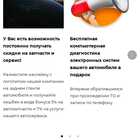
У Вас есть возможность
Бесплатная
З
постоянно получать
компьютерная
а
скидки на запчасти и
диагностика
сервис!
электронных систем
Т
в
вашего автомобиля в
н
Разместите наклейку с
подарок
в
логотипом нашей компании
с
на заднем стекле
Впервые обратившимся
с
автомобиля и получайте
при прохождении ТО и
о
кешбек в виде бонуса 5% на
записи по телефону
автозапчасти и 7% на услуги
нашего автосервиса.