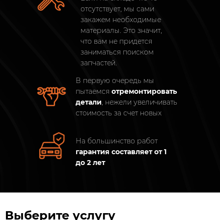
отсутствует, мы сами
закажем необходимые
материалы. Это значит,
что вам не придется
заниматься поиском
запчастей.
В первую очередь мы
пытаемся
отремонтировать
детали
, нежели увеличивать
стоимость за счет новых​
На большинство работ
гарантия составляет от 1
до 2 лет
Выберите услугу