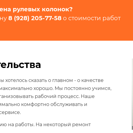
ена рулевых колонок?
ону
8 (928) 205-77-58​
​ о стоимости ра
ельства
 хотелось сказать о главном - о качестве
 максимально хорошо. Мы постоянно учимся,
рганизовывать рабочий процесс. Наше
симально комфортно обслуживать и
сервисе.
ю на работы. На некоторый ремонт