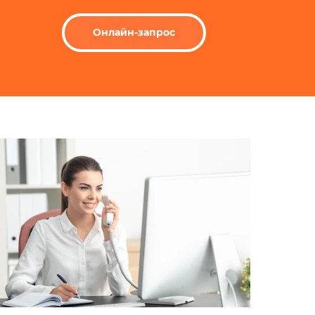
Онлайн-запрос
бот​