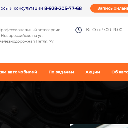
8-928-205-77-68
Запись онлай
осы и консультации​
Вт-Сб с 9.00-19.00
Профессиональный автосервис
 Новороссийске на ул.
елезнодорожная Петля, 77
кам автомобилей
По задачам
Акции
Об авт