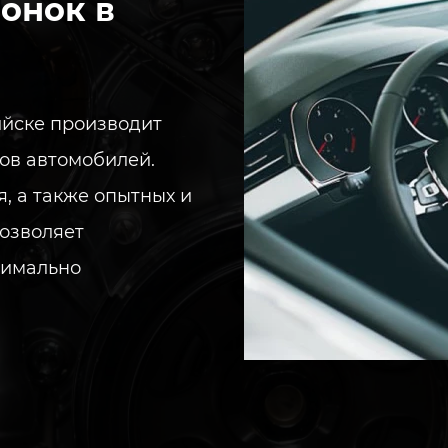
онок в
ийске производит
пов автомобилей.
, а также опытных и
озволяет
симально