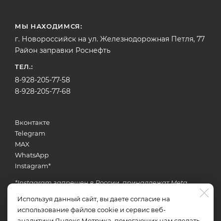
МЫ НАХОДИМСЯ:
г. Новороссийск на ул. Железнодорожная Петля, 77
Район заправки Роснефть
ТЕЛ.:
8-928-205-77-58
8-928-205-77-68
Вконтакте
Telegram
MAX
WhatsApp
Instagram
*
*Instagram запрещен в России, принадлежат Meta
Используя данный сайт, вы даете согласие на
использование файлов cookie и сервис веб-
Задать вопрос об услугах
аналитики Яндекс Метрика, помогающих нам сделать