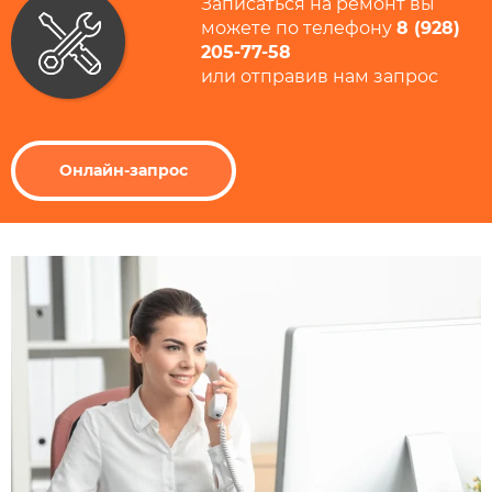
Записаться на ремонт вы
можете по телефону
8 (928)
205-77-58
или отправив нам запрос
Онлайн-запрос