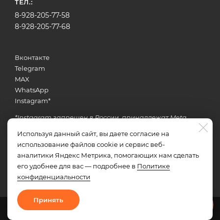
ТЕЛ.:
8-928-205-77-58
8-928-205-77-68
Вконтакте
Telegram
MAX
WhatsApp
Instagram
*
*Instagram запрещен в России, принадлежат Meta
Используя данный сайт, вы даете согласие на
использование файлов cookie и сервис веб-
Задать вопрос об услугах
аналитики Яндекс Метрика, помогающих нам сделать
его удобнее для вас — подробнее в
Политике
конфиденциальности
Принять
Мы в мессенджерах
Политика конфиденциальности